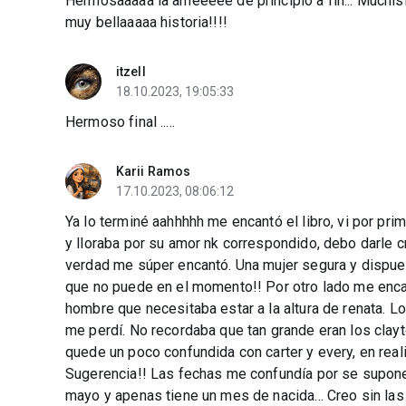
Hermosaaaaa la ameeeee de principio a fin... Muchí
muy bellaaaaa historia!!!!
itzell
18.10.2023, 19:05:33
Hermoso final .....
Karii Ramos
17.10.2023, 08:06:12
Ya lo terminé aahhhhh me encantó el libro, vi por pr
y lloraba por su amor nk correspondido, debo darle cr
verdad me súper encantó. Una mujer segura y dispues
que no puede en el momento!! Por otro lado me enca
hombre que necesitaba estar a la altura de renata. L
me perdí. No recordaba que tan grande eran los clayto
quede un poco confundida con carter y every, en real
Sugerencia!! Las fechas me confundía por se supone
mayo y apenas tiene un mes de nacida... Creo sin las