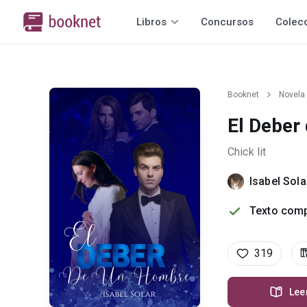
Libros
Concursos
Colec
Booknet
Novela
El Deber
Chick lit
Isabel Sola
Texto comp
319
Lee