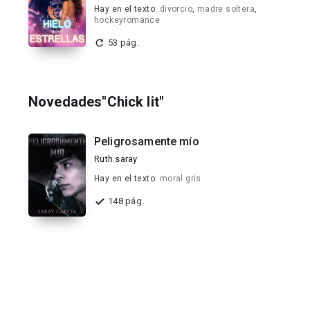
Hay en el texto:
divorcio
,
madre soltera
,
hockeyromance
53 pág.
Novedades"Chick lit"
Peligrosamente mío
Ruth saray
Hay en el texto:
moral gris
148 pág.