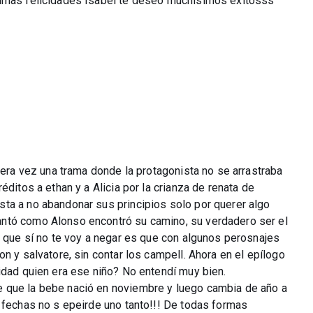
simas felicidades Isabel te deseo muchísimos éxitosss
imera vez una trama donde la protagonista no se arrastraba
éditos a ethan y a Alicia por la crianza de renata de
ta a no abandonar sus principios solo por querer algo
ntó como Alonso encontró su camino, su verdadero ser el
o que sí no te voy a negar es que con algunos perosnajes
n y salvatore, sin contar los campell. Ahora en el epílogo
idad quien era ese niño? No entendí muy bien.
 que la bebe nació en noviembre y luego cambia de año a
 fechas no s epeirde uno tanto!!! De todas formas