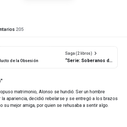
tarios
205
Saga (2 libros)
“Serie: Soberanos de
ucto de la Obsesión
nuestro destino”
"
propuso matrimonio, Alonso se hundió. Ser un hombre
 la apariencia, decidió rebelarse y se entregó a los brazos
no su mejor amiga, por quien se rehusaba a sentir algo.