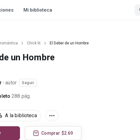
ciones
Mi biblioteca
 romántica
Chick lit
El Deber de un Hombre
 de un Hombre
r
·
autor
Seguir
leto
288 pág.
A la biblioteca
r
Comprar
$2.69