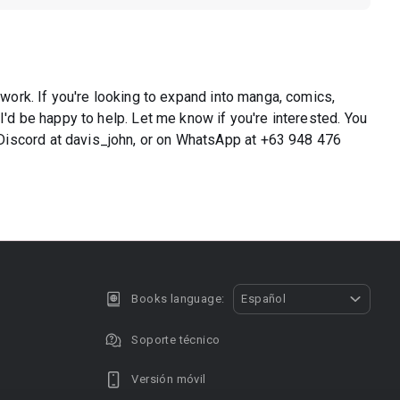
 work. If you're looking to expand into manga, comics,
 I'd be happy to help. Let me know if you're interested. You
iscord at davis_john, or on WhatsApp at +63 948 476
Books language:
Español
Soporte técnico
Versión móvil