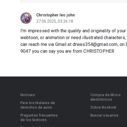
Christopher leo john
27.06.2025, 03:26:18
I'm impressed with the quality and originality of your
webtoon, or animation or need illustrated characters,
can reach me via Gmail at drwes354@gmail.com, on D
9047 you can say you are from CHRISTOPHER
Noticias
Compra de libros
electrónicos
Para los titulares de
derechos de autor
Sobre Booknet
Preguntas frecuentes
Buscar usuarios
de los lectores