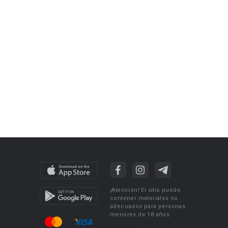
¡Atención! El sitio puede
contener materiales no
adecuados para personas
menores de 18 años.