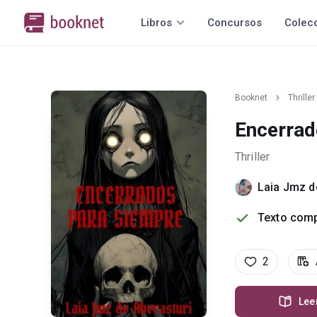
Libros
Concursos
Colec
Booknet
Thriller
Encerrad
Thriller
Laia Jmz d
Texto comp
2
Lee