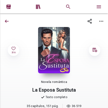


316
Novela romántica
La Esposa Sustituta
Texto completo
35 capítulos, 151 pág.
36 519