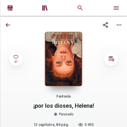


47
Fantasía
¡por los dioses, Helena!
Pausado
12 capítulos, 84 pág.
5 935