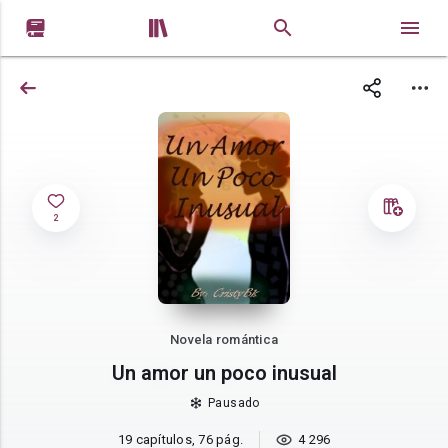


2
Novela romántica
Un amor un poco inusual
Pausado
19 capítulos, 76 pág.
4 296