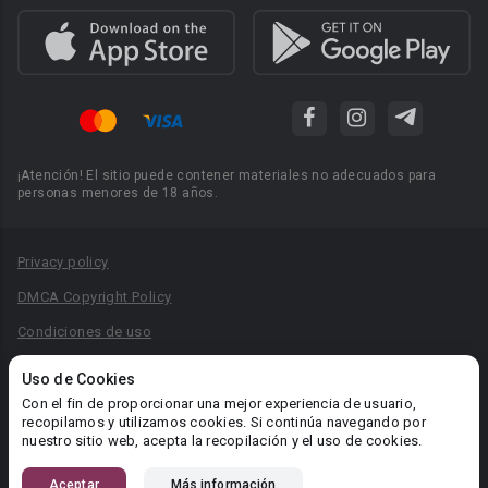
¡Atención! El sitio puede contener materiales no adecuados para
personas menores de 18 años.
Privacy policy
DMCA Copyright Policy
Condiciones de uso
Acuerdo de Privacidad
Uso de Cookies
Reglas para la publicación de libros
Con el fin de proporcionar una mejor experiencia de usuario,
recopilamos y utilizamos cookies. Si continúa navegando por
Área RR.PP.: pr@booknet.com
nuestro sitio web, acepta la recopilación y el uso de cookies.
Aceptar
Más información