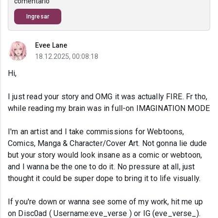
comentario
Ingresar
Evee Lane
18.12.2025, 00:08:18
Hi,
I just read your story and OMG it was actually FIRE. Fr tho,
while reading my brain was in full-on IMAGINATION MODE
I'm an artist and I take commissions for Webtoons,
Comics, Manga & Character/Cover Art. Not gonna lie dude
but your story would look insane as a comic or webtoon,
and I wanna be the one to do it. No pressure at all, just
thought it could be super dope to bring it to life visually.
If you're down or wanna see some of my work, hit me up
on Disc0ad ( Username:eve_verse ) or IG (eve_verse_).