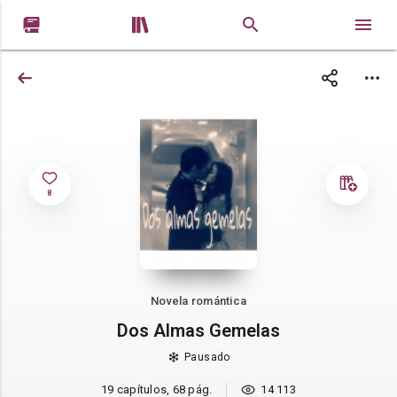


8
Novela romántica
Dos Almas Gemelas
Pausado
19 capítulos, 68 pág.
14 113