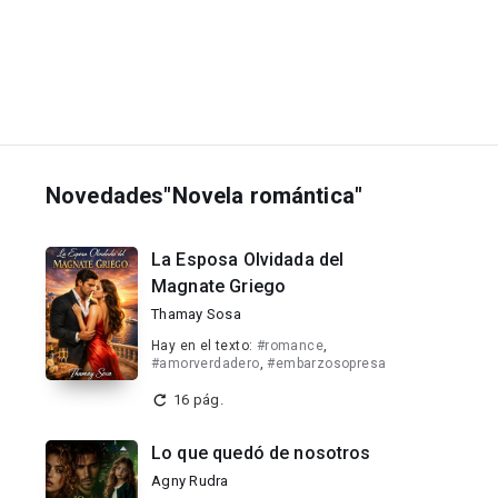
Novedades"Novela romántica"
La Esposa Olvidada del
Magnate Griego
Thamay Sosa
Hay en el texto:
#romance
,
#amorverdadero
,
#embarzosopresa
16 pág.
Lo que quedó de nosotros
Agny Rudra