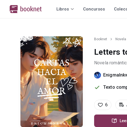
Libros
Concursos
Colec
Booknet
Novela
Letters t
Novela romántic
EnigmaInk
Texto comp
6
Lee