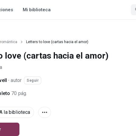
ciones
Mi biblioteca
 romántica
Letters to love (cartas hacia el amor)
o love (cartas hacia el amor)
a
well
·
autor
Seguir
leto
70 pág.
A la biblioteca
r