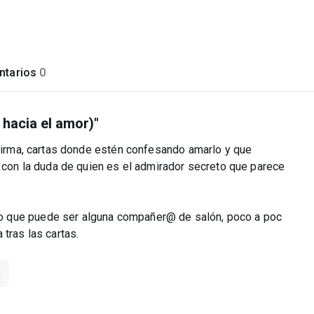
tarios
0
s hacia el amor)"
 firma, cartas donde estén confesando amarlo y que
a con la duda de quien es el admirador secreto que parece
o que puede ser alguna compañer@ de salón, poco a poc
tras las cartas.
s