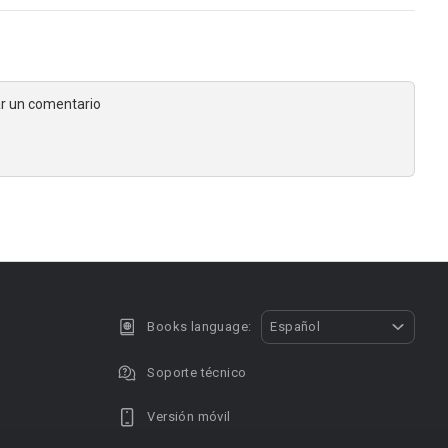
jar un comentario
Books language:
Español
Soporte técnico
Versión móvil