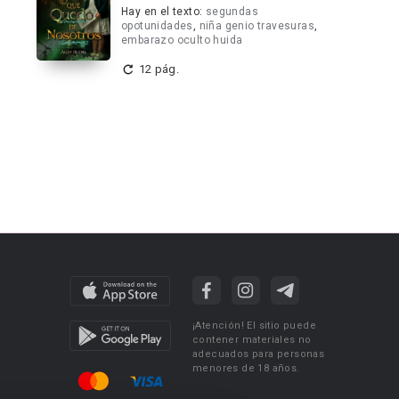
Hay en el texto:
segundas
opotunidades
,
niña genio travesuras
,
embarazo oculto huida
12 pág.
¡Atención! El sitio puede
contener materiales no
adecuados para personas
menores de 18 años.