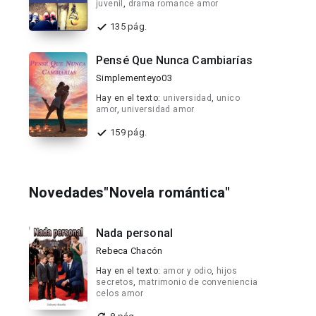
juvenil
,
drama romance amor
135 pág.
Pensé Que Nunca Cambiarías
Simplementeyo03
Hay en el texto:
universidad
,
unico
amor
,
universidad amor
159 pág.
Novedades"Novela romántica"
Nada personal
Rebeca Chacón
Hay en el texto:
amor y odio
,
hijos
secretos
,
matrimonio de conveniencia
celos amor