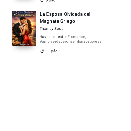
8 pág.
La Esposa Olvidada del
Magnate Griego
Thamay Sosa
Hay en el texto:
#romance
,
#amorverdadero
,
#embarzosopresa
11 pág.