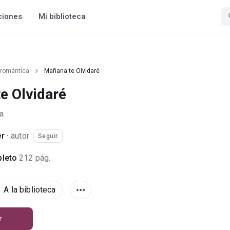
ciones
Mi biblioteca
 romántica
Mañana te Olvidaré
e Olvidaré
a
er
·
autor
Seguir
leto
212 pág.
A la biblioteca
r