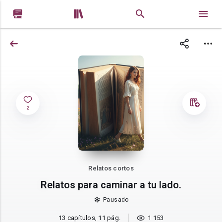


2
Relatos cortos
Relatos para caminar a tu lado.
Pausado
13 capítulos, 11 pág.
1 153