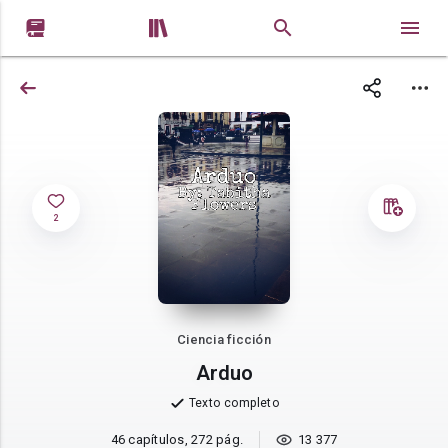


2
Ciencia ficción
Arduo
Texto completo
46 capítulos, 272 pág.
13 377