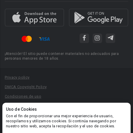
¡Atención! El sitio puede contener materiales no adecuados para
personas menores de 18 años.
Privacy policy
DMCA Copyright Policy
Condiciones de uso
Acuerdo de Privacidad
Uso de Cookies
Reglas para la publicación de libros
Con el fin de proporcionar una mejor experiencia de usuario,
recopilamos y utilizamos cookies. Si continúa navegando por
Área RR.PP.: pr@booknet.com
nuestro sitio web, acepta la recopilación y el uso de cookies.