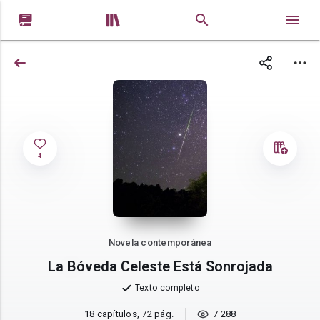


4
Novela contemporánea
La Bóveda Celeste Está Sonrojada
Texto completo
18 capítulos, 72 pág.
7 288