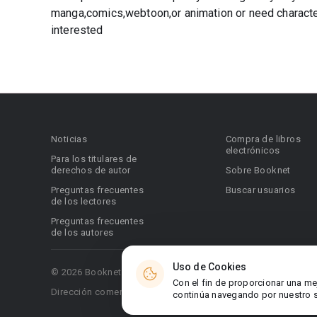
manga,comics,webtoon,or animation or need character i
interested
Noticias
Compra de libros
electrónicos
Para los titulares de
derechos de autor
Sobre Booknet
Preguntas frecuentes
Buscar usuarios
de los lectores
Preguntas frecuentes
de los autores
Uso de Cookies
© 2026 Booknet. Todos los derechos reservados.
Con el fin de proporcionar una me
Dirección comercial: Griva Digeni 51, oficina 1, Larnaca, 6036
continúa navegando por nuestro si