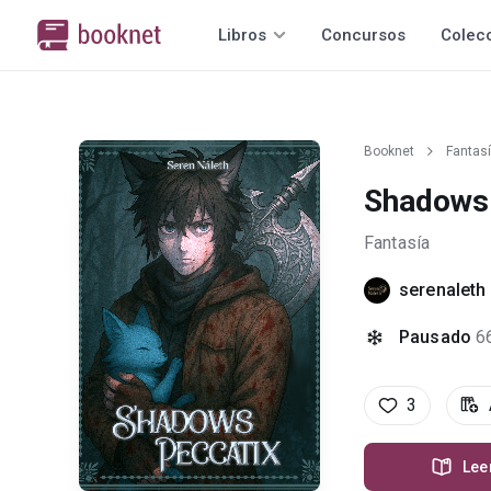
Libros
Concursos
Colec
Booknet
Fantas
Shadows 
Fantasía
serenaleth
Pausado
6
3
Lee