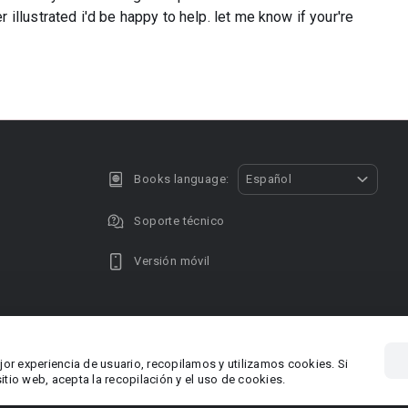
llustrated i'd be happy to help. let me know if your're
Books language:
Español
Soporte técnico
Versión móvil
Privacy policy
DMCA Copyright
jor experiencia de usuario, recopilamos y utilizamos cookies. Si
, Chipre
Área RR.P
tio web, acepta la recopilación y el uso de cookies.