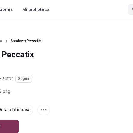
ciones
Mi biblioteca
ía
Shadows Peccatix
Peccatix
·
autor
Seguir
6 pág.
A la biblioteca
r