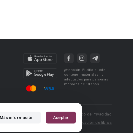
¡Atención! El sitio puede
contener materiales no
adecuados para personas
menores de 18 años.
 Policy
Condiciones de uso
Acuerdo de Privacidad
Más información
Aceptar
P.: pr@booknet.com
Reglas para la publicación de libros