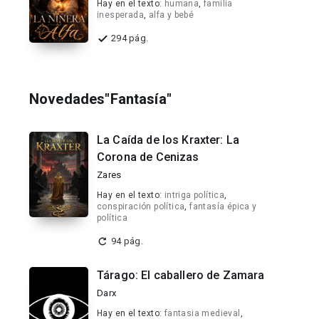
Hay en el texto:
humana
,
familia
inesperada
,
alfa y bebé
294 pág.
Novedades"Fantasía"
La Caída de los Kraxter: La
Corona de Cenizas
Zares
Hay en el texto:
intriga política
,
conspiración política
,
fantasía épica y
política
94 pág.
Tárago: El caballero de Zamara
Darx
Hay en el texto:
fantasia medieval
,