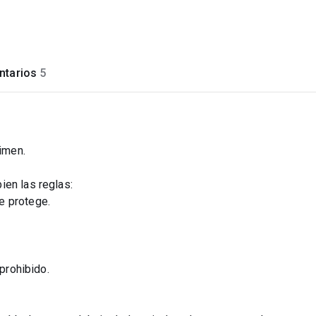
tarios
5
rimen.
ien las reglas:
e protege.
 prohibido.