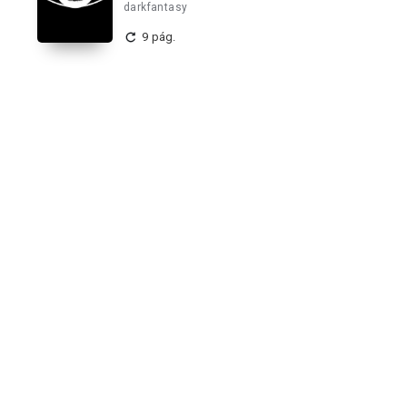
darkfantasy
9 pág.