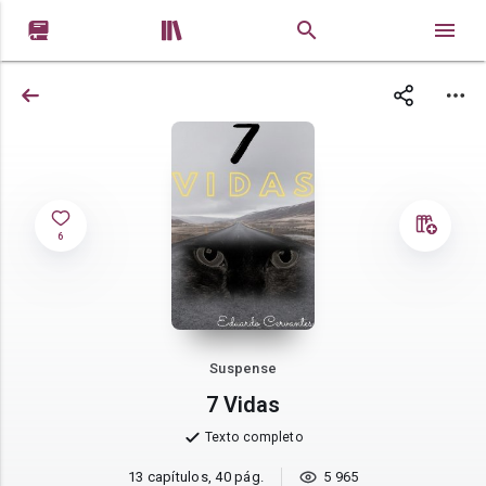


6
Suspense
7 Vidas
Texto completo
13 capítulos, 40 pág.
5 965