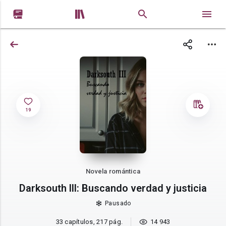


19
Novela romántica
Darksouth lll: Buscando verdad y justicia
Pausado
33 capítulos, 217 pág.
14 943