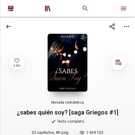


6 332
Novela romántica
¿sabes quién soy? [saga Griegos #1]
Texto completo
32 capítulos, 80 pág.
1 369 132