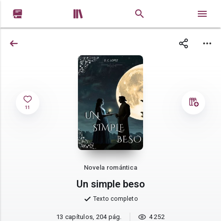


11
Novela romántica
Un simple beso
Texto completo
13 capítulos, 204 pág.
4 252