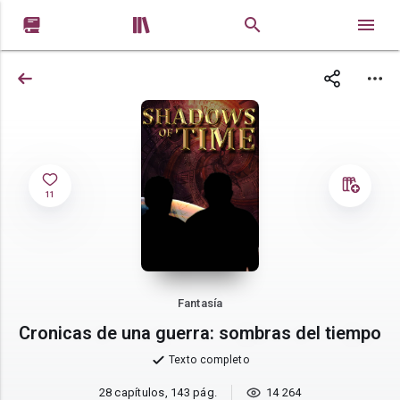


11
Fantasía
Cronicas de una guerra: sombras del tiempo
Texto completo
28 capítulos, 143 pág.
14 264