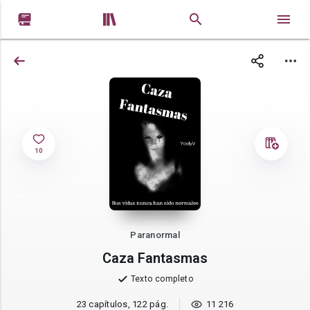


10
Paranormal
Caza Fantasmas
Texto completo
23 capítulos, 122 pág.
11 216