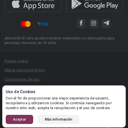
¡Atención! El sitio puede contener materiales no adecuados para
personas menores de 18 años.
Privacy policy
DMCA Copyright Policy
Condiciones de uso
Acuerdo de Privacidad
Uso de Cookies
Reglas para la publicación de libros
Con el fin de proporcionar una mejor experiencia de usuario,
recopilamos y utilizamos cookies. Si continúa navegando por
Área RR.PP.: pr@booknet.com
nuestro sitio web, acepta la recopilación y el uso de cookies.
Aceptar
Más información
© 2026 Booknet. Todos los derechos reservados.