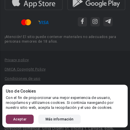
¡Atención! El sitio puede contener materiales no adecuados para
personas menores de 18 años.
Privacy policy
DMCA Copyright Policy
Condiciones de uso
Acuerdo de Privacidad
Uso de Cookies
Reglas para la publicación de libros
Con el fin de proporcionar una mejor experiencia de usuario,
recopilamos y utilizamos cookies. Si continúa navegando por
Área RR.PP.: pr@booknet.com
nuestro sitio web, acepta la recopilación y el uso de cookies.
Aceptar
Más información
© 2026 Booknet. Todos los derechos reservados.
Dirección comercial: Griva Digeni 51, oficina 1, Larnaca, 6036,