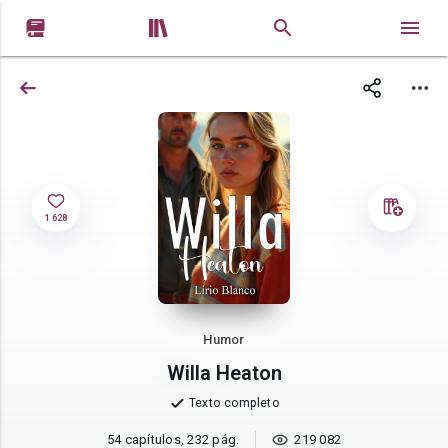


1 628
Humor
Willa Heaton
Texto completo
54 capítulos, 232 pág.
219 082