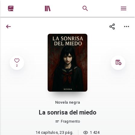


2
Novela negra
La sonrisa del miedo
Fragmento
14 capítulos, 23 pág.
1 424