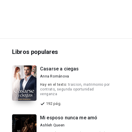
Libros populares
Casarse a ciegas
Anna Románova
Hay en el texto:
traicion
,
matrimonio por
contrato
,
segunda oportunidad
venganza
192 pág.
Mi esposo nunca me amó
Ashleh Queen