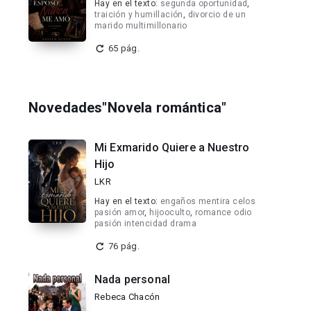
Hay en el texto:
segunda oportunidad
,
traición y humillación
,
divorcio de un
marido multimillonario
65 pág.
Novedades"Novela romántica"
Mi Exmarido Quiere a Nuestro
Hijo
LKR
Hay en el texto:
engaños mentira celos
pasión amor
,
hijooculto
,
romance odio
pasión intencidad drama
76 pág.
Nada personal
Rebeca Chacón