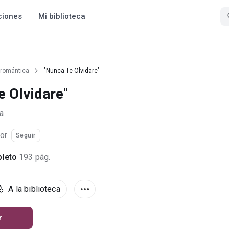
ciones
Mi biblioteca
 romántica
"Nunca Te Olvidare"
e Olvidare"
a
or
Seguir
leto
193 pág.
A la biblioteca
r