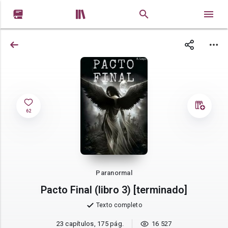


62
Paranormal
Pacto Final (libro 3) [terminado]
Texto completo
23 capítulos, 175 pág.
16 527