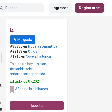
Ingresar
Registrarse
Ix
Me gusta
#35850 en
Novela romántica
#22183 en
Otros
#1915 en
Novela histórica
En el texto hay:
traicion
,
ficcionhistorica
,
amornocorrespondido
Editado: 03.07.2021
as
Añadir a la biblioteca
s.
Reportar
ía