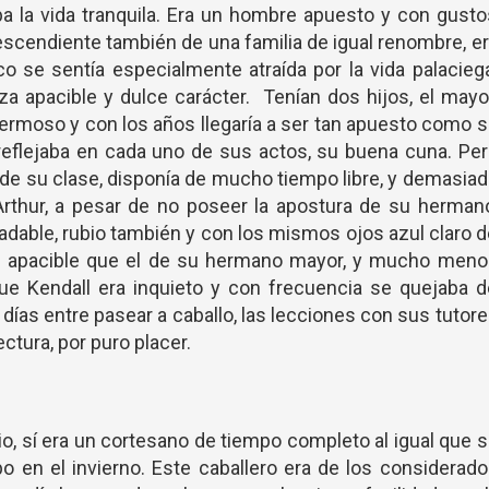
ba la vida tranquila. Era un hombre apuesto y con gust
scendiente también de una familia de igual renombre, e
o se sentía especialmente atraída por la vida palacieg
eza apacible y dulce carácter. Tenían dos hijos, el mayo
 hermoso y con los años llegaría a ser tan apuesto como 
 reflejaba en cada uno de sus actos, su buena cuna. Pe
de su clase, disponía de mucho tiempo libre, y demasia
rthur, a pesar de no poseer la apostura de su herman
adable, rubio también y con los mismos ojos azul claro 
s apacible que el de su hermano mayor, y mucho meno
ue Kendall era inquieto y con frecuencia se quejaba 
s días entre pasear a caballo, las lecciones con sus tutor
ctura, por puro placer.
, sí era un cortesano de tiempo completo al igual que 
o en el invierno. Este caballero era de los considerad