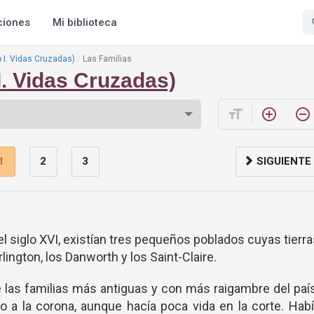
ciones
Mi biblioteca
ro I. Vidas Cruzadas)
Las Familias
 I. Vidas Cruzadas)
format_size
add_circle_outline
remove_circle_outline
1
2
3
SIGUIENTE
 del siglo XVI, existían tres pequeños poblados cuyas tierr
lington, los Danworth y los Saint-Claire.
e las familias más antiguas y con más raigambre del paí
to a la corona, aunque hacía poca vida en la corte. Hab