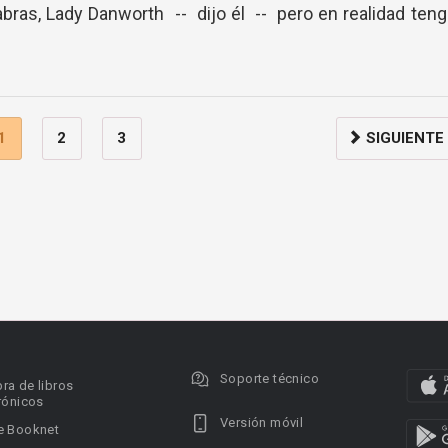
ras, Lady Danworth -- dijo él -- pero en realidad ten
1
2
3
SIGUIENTE
Soporte técnico
ra de libros
rónicos
Versión móvil
e Booknet