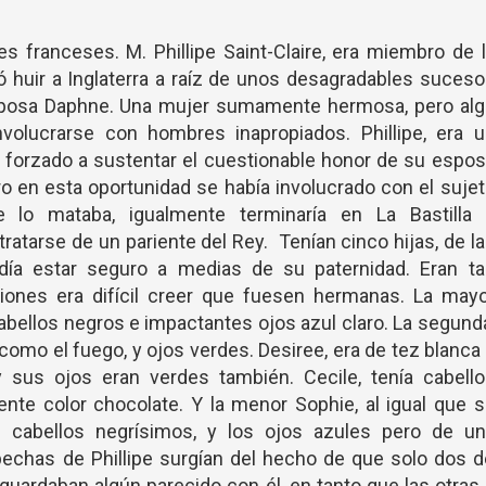
tes franceses. M. Phillipe Saint-Claire, era miembro de 
dió huir a Inglaterra a raíz de unos desagradables suces
sposa Daphne. Una mujer sumamente hermosa, pero alg
volucrarse con hombres inapropiados. Phillipe, era u
to forzado a sustentar el cuestionable honor de su espo
o en esta oportunidad se había involucrado con el suje
pe lo mataba, igualmente terminaría en La Bastilla 
ratarse de un pariente del Rey. Tenían cinco hijas, de l
odía estar seguro a medias de su paternidad. Eran ta
siones era difícil creer que fuesen hermanas. La may
abellos negros e impactantes ojos azul claro. La segund
 como el fuego, y ojos verdes. Desiree, era de tez blanca
y sus ojos eran verdes también. Cecile, tenía cabello
te color chocolate. Y la menor Sophie, al igual que s
s cabellos negrísimos, y los ojos azules pero de un
echas de Phillipe surgían del hecho de que solo dos 
, guardaban algún parecido con él, en tanto que las otras