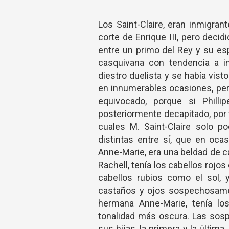
Los Saint-Claire, eran inmigran
corte de Enrique III, pero deci
entre un primo del Rey y su e
casquivana con tendencia a in
diestro duelista y se había vis
en innumerables ocasiones, per
equivocado, porque si Philli
posteriormente decapitado, por t
cuales M. Saint-Claire solo p
distintas entre sí, que en oca
Anne-Marie, era una beldad de c
Rachell, tenía los cabellos rojos
cabellos rubios como el sol, 
castaños y ojos sospechosamen
hermana Anne-Marie, tenía lo
tonalidad más oscura. Las sosp
sus hijas, la primera y la última