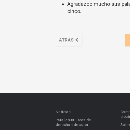
Agradezco mucho sus palab
cinco.
ATRÁS
Noticias
Comp
elect
Para los titulares de
derechos de autor
Sobr