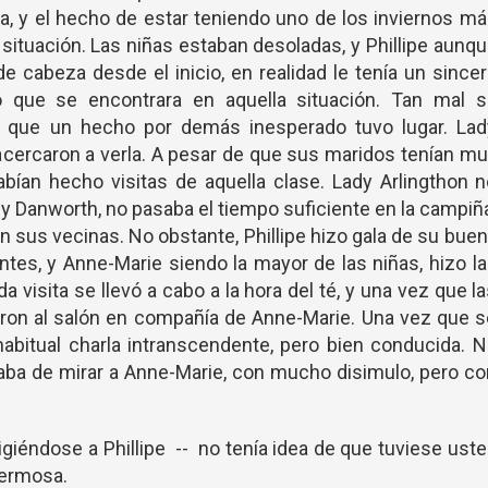
a, y el hecho de estar teniendo uno de los inviernos m
 situación. Las niñas estaban desoladas, y Phillipe aunq
e cabeza desde el inicio, en realidad le tenía un since
o que se encontrara en aquella situación. Tan mal s
, que un hecho por demás inesperado tuvo lugar. Lad
acercaron a verla. A pesar de que sus maridos tenían m
bían hecho visitas de aquella clase. Lady Arlingthon 
dy Danworth, no pasaba el tiempo suficiente en la campiñ
 sus vecinas. No obstante, Phillipe hizo gala de su bue
antes, y Anne-Marie siendo la mayor de las niñas, hizo l
a visita se llevó a cabo a la hora del té, y una vez que l
aron al salón en compañía de Anne-Marie. Una vez que 
a habitual charla intranscendente, pero bien conducida. 
aba de mirar a Anne-Marie, con mucho disimulo, pero c
irigiéndose a Phillipe -- no tenía idea de que tuviese ust
hermosa.