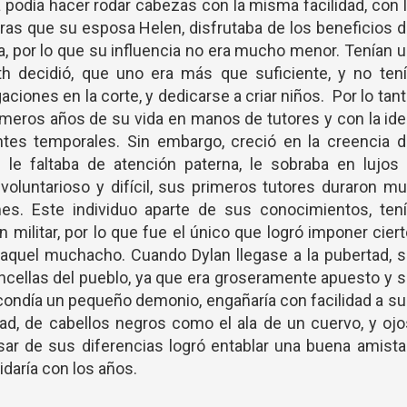
ca podía hacer rodar cabezas con la misma facilidad, con 
ras que su esposa Helen, disfrutaba de los beneficios 
a, por lo que su influencia no era mucho menor. Tenían 
th decidió, que uno era más que suficiente, y no tení
ciones en la corte, y dedicarse a criar niños. Por lo tan
primeros años de su vida en manos de tutores y con la id
ntes temporales. Sin embargo, creció en la creencia d
 le faltaba de atención paterna, le sobraba en lujos 
oluntarioso y difícil, sus primeros tutores duraron m
es. Este individuo aparte de sus conocimientos, tení
 militar, por lo que fue el único que logró imponer cier
e aquel muchacho. Cuando Dylan llegase a la pubertad, 
doncellas del pueblo, ya que era groseramente apuesto y 
scondía un pequeño demonio, engañaría con facilidad a s
dad, de cabellos negros como el ala de un cuervo, y oj
sar de sus diferencias logró entablar una buena amist
idaría con los años.