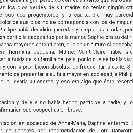
ían los ojos verdes de su madre, no tenían ningún otr
e sus dos progenitores, y la cuarta, era muy parecid
 color de sus ojos no se correspondía con los de ningu
 Phillipe había decidido quererlas y aceptarlas a todas, pe
en perdió la cabeza fue por la menor. Sophie era su delir
rmanas mayores entendieron, que en un futuro si deseab
 su hermana pequeña. Mdme. Saint-Claire había sid
 la huida de su familia del país, por lo que se había vis
 y con la prohibición absoluta de frecuentar la corte. S
nto de presentar a su hija mayor en sociedad, a Philli
que llevarla a Londres, y eso era algo que éste resent
pación y de ella no había hecho partícipe a nadie, y l
firmarían sus sospechas en breve.
sentación en sociedad de Anne-Marie, Daphne enfermó. 
aer de Londres por recomendación de Lord Danworth