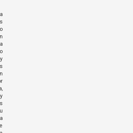
la
os
o
n
sa
to
y
as
n
or
a,
 y
s
u
a
de
 a