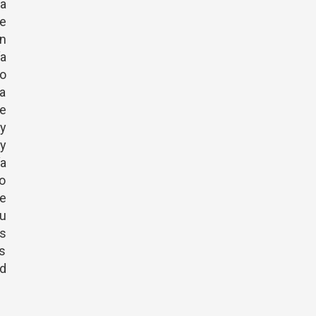
la
de
un
a
to
ea
e
y
uy
a
to
se
su
us
os
ad