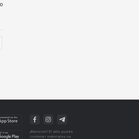
go
¡Atención! El sitio puede
contener materiales no