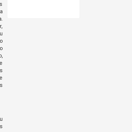
os
ra
a.
r,
su
ro
do
o,
de
s
de
es
su
os