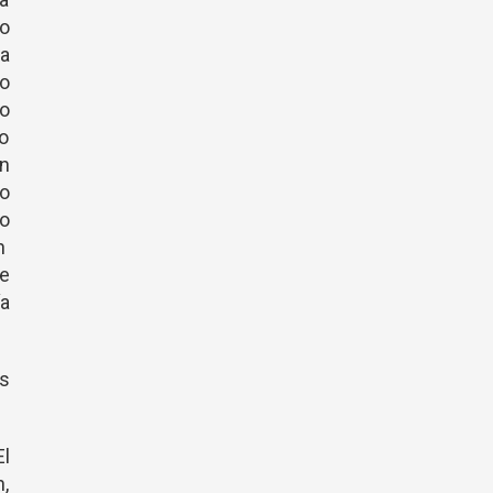
o
a
no
ro
io
an
o
to
in
pe
ía
os
El
,