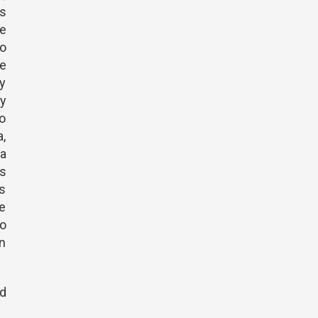
ás
ue
ro
e
y
uy
no
a,
na
as
as
se
No
on
ed