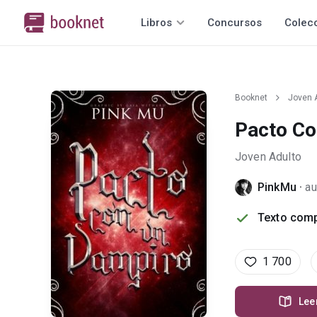
Libros
Concursos
Colec
Booknet
Joven 
Pacto Co
Joven Adulto
PinkMu
·
au
Texto comp
1 700
Lee