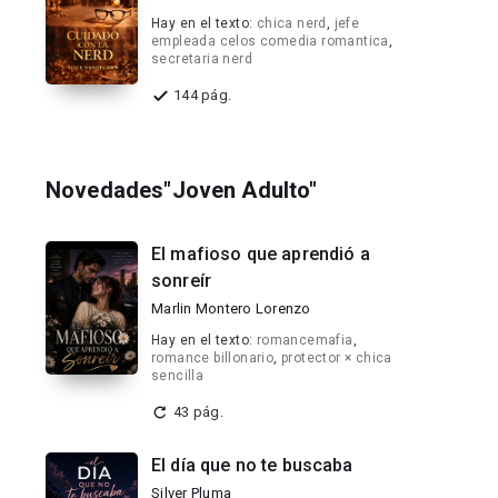
Hay en el texto:
chica nerd
,
jefe
empleada celos comedia romantica
,
secretaria nerd
144 pág.
Novedades"Joven Adulto"
El mafioso que aprendió a
sonreír
Marlin Montero Lorenzo
Hay en el texto:
romancemafia
,
romance billonario
,
protector × chica
sencilla
43 pág.
El día que no te buscaba
Silver Pluma