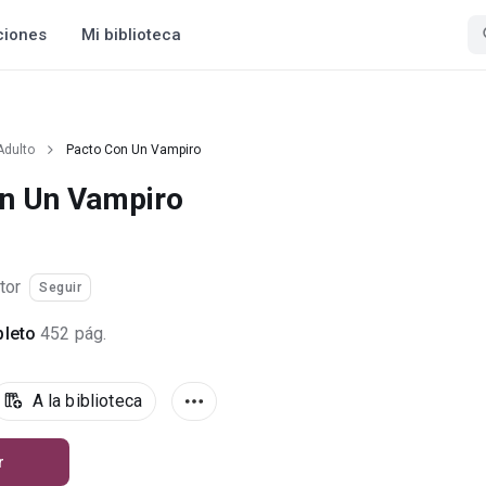
ciones
Mi biblioteca
Adulto
Pacto Con Un Vampiro
n Un Vampiro
tor
Seguir
leto
452 pág.
A la biblioteca
r