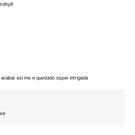
mithy8
 acabar así me e quedado súper intrigada
pre