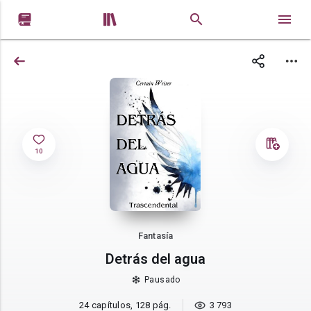


10
Fantasía
Detrás del agua
Pausado
24 capítulos, 128 pág.
3 793