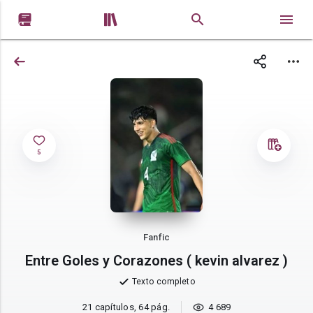


5
Fanfic
Entre Goles y Corazones ( kevin alvarez )
Texto completo
21 capítulos, 64 pág.
4 689