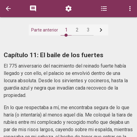






1
2
3
Parte anterior
Capítulo 11: El baile de los fuertes
El 775 aniversario del nacimiento del reinado fuerte había
llegado y con ello, el palacio se envolvió dentro de una
locura absoluta. Desde los sirvientes y cocineros, hasta la
guardia azul y negra que invadían cada recoveco de la
propiedad.
En lo que respectaba a mí, me encontraba segura de lo que
haría (o intentaría) al menos aquel día. Me coloqué la tiara de
rubíes entre mi complicado y recogido moño que dejaba un
par de mis risos largos, cayendo sobre mi espalda, mientras
repasaba en mi cabeza, el hecho de tener que entrar en la