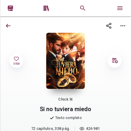


3 054
Chick lit
Si no tuviera miedo
Texto completo
72 capítulos, 338 pág.
426 981