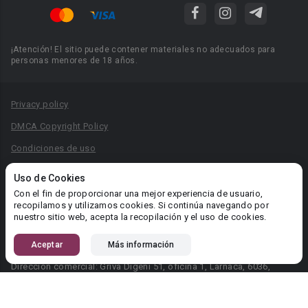
¡Atención! El sitio puede contener materiales no adecuados para
personas menores de 18 años.
Privacy policy
DMCA Copyright Policy
Condiciones de uso
Acuerdo de Privacidad
Uso de Cookies
Reglas para la publicación de libros
Con el fin de proporcionar una mejor experiencia de usuario,
recopilamos y utilizamos cookies. Si continúa navegando por
Área RR.PP.: pr@booknet.com
nuestro sitio web, acepta la recopilación y el uso de cookies.
Aceptar
Más información
© 2026 Booknet. Todos los derechos reservados.
Dirección comercial: Griva Digeni 51, oficina 1, Larnaca, 6036,
Chipre