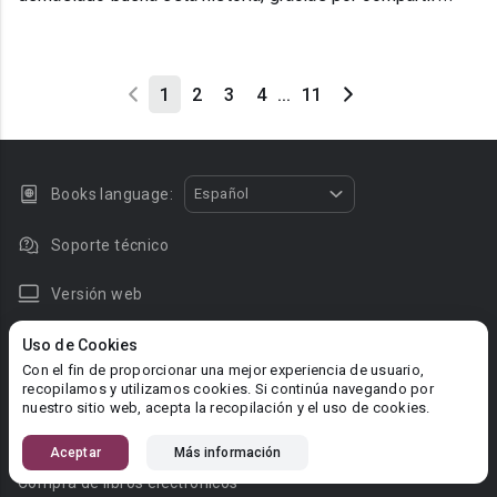
1
2
3
4
...
11
Books language:
Español
Soporte técnico
Versión web
Noticias
Uso de Cookies
Con el fin de proporcionar una mejor experiencia de usuario,
Para los titulares de derechos de autor
recopilamos y utilizamos cookies. Si continúa navegando por
nuestro sitio web, acepta la recopilación y el uso de cookies.
Preguntas frecuentes de los lectores
Preguntas frecuentes de los autores
Aceptar
Más información
Compra de libros electrónicos