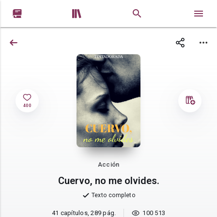


400
Acción
Cuervo, no me olvides.
Texto completo
41 capítulos, 289 pág.
100 513