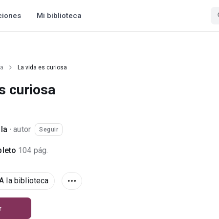
ciones
Mi biblioteca
ía
La vida es curiosa
s curiosa
la
·
autor
Seguir
leto
104 pág.
A la biblioteca
r