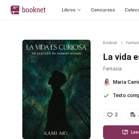
Libros
Concursos
Colec
Booknet
Fantas
La vida e
Fantasía
Maria Cami
Texto comp
2
Lee