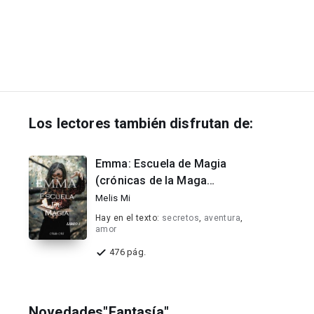
Los lectores también disfrutan de:
Emma: Escuela de Magia
(crónicas de la Maga
Silenciosa #1).
Melis Mi
Hay en el texto:
secretos
,
aventura
,
amor
476 pág.
Novedades"Fantasía"