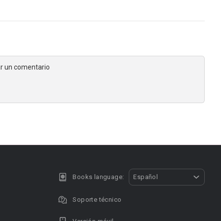
jar un comentario
Books language:
Español
Soporte técnico