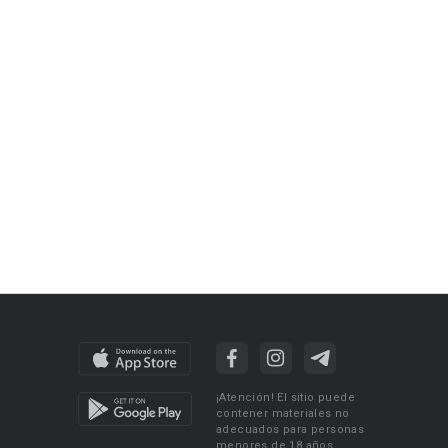
¡Atención! El sitio puede
contener materiales no
adecuados para personas
menores de 18 años.