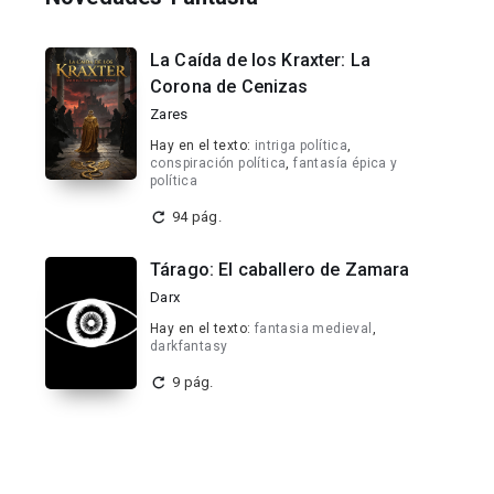
La Caída de los Kraxter: La
Corona de Cenizas
Zares
Hay en el texto:
intriga política
,
conspiración política
,
fantasía épica y
política
94 pág.
Tárago: El caballero de Zamara
Darx
Hay en el texto:
fantasia medieval
,
darkfantasy
9 pág.