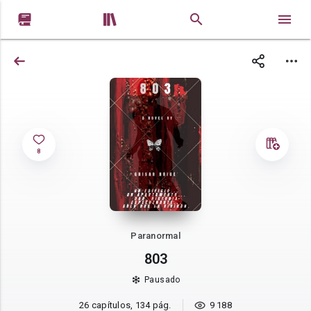


8
Paranormal
803
Pausado
26 capítulos, 134 pág.
9 188