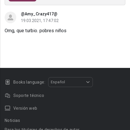
@Amy_Crazy417@
19.03.2021, 17:47:02
Omg, que turbio. pobres niños
Books language:
Español
Soporte técnico
Versión web
Noticias
Para los titulares de derechos de autor