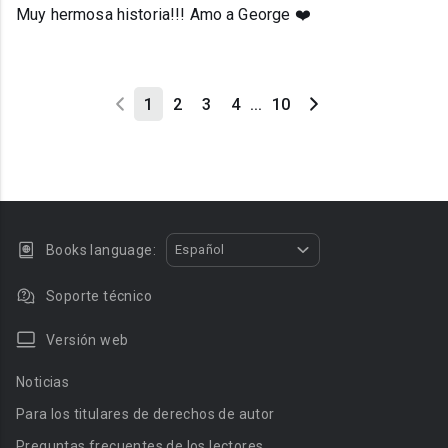
Muy hermosa historia!!! Amo a George ❤️
1
2
3
4
...
10
Books language:
Español
Soporte técnico
Versión web
Noticias
Para los titulares de derechos de autor
Preguntas frecuentes de los lectores