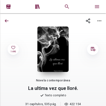


1 495
Novela contemporánea
La ultima vez que lloré.
Texto completo
31 capítulos, 535 pág.
422 154