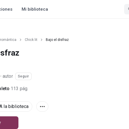
ciones
Mi biblioteca
 romántica
Chick lit
Bajo el disfraz
isfraz
·
autor
Seguir
leto
113 pág.
A la biblioteca
r