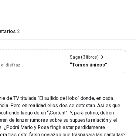
tarios
2
Saga (3 libros)
“Tomos únicos”
 el disfraz
ie de TV titulada “El aullido del lobo” donde, en cada
encia. Pero en realidad ellos dos se detestan. Así es que
cutiendo luego de un “¡Corten!”. Y, para colmo, deben
aran de lanzar rumores sobre su supuesta relación y el
e. ¿Podrá Mario y Rosa fingir estar perdidamente
rá tras este falso noviazgo que traspasará las pantallas?