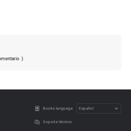
omentario :)
Books language:
Español
Soporte técnico