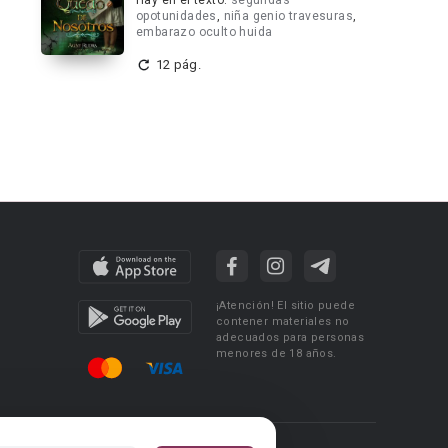
Hay en el texto:
segundas
opotunidades
,
niña genio travesuras
,
embarazo oculto huida
12 pág.
¡Atención! El sitio puede
contener materiales no
adecuados para personas
menores de 18 años.