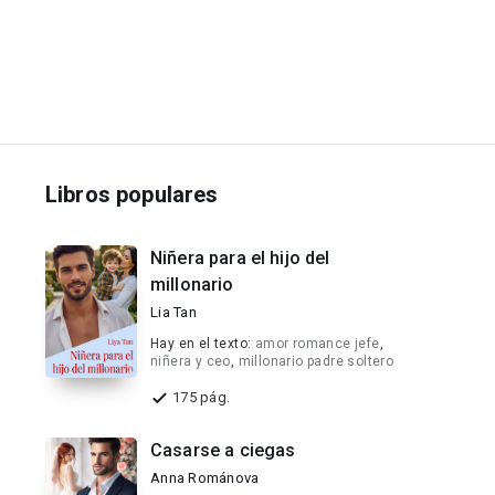
Libros populares
Niñera para el hijo del
millonario
Lia Tan
Hay en el texto:
amor romance jefe
,
niñera y ceo
,
millonario padre soltero
175 pág.
Casarse a ciegas
Anna Románova