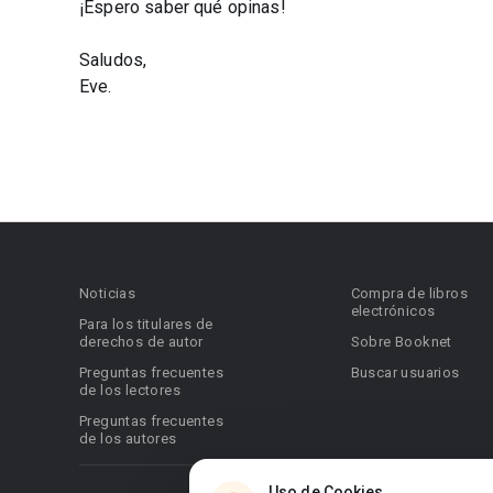
¡Espero saber qué opinas!
Saludos,
Eve.
Noticias
Compra de libros
electrónicos
Para los titulares de
derechos de autor
Sobre Booknet
Preguntas frecuentes
Buscar usuarios
de los lectores
Preguntas frecuentes
de los autores
Uso de Cookies