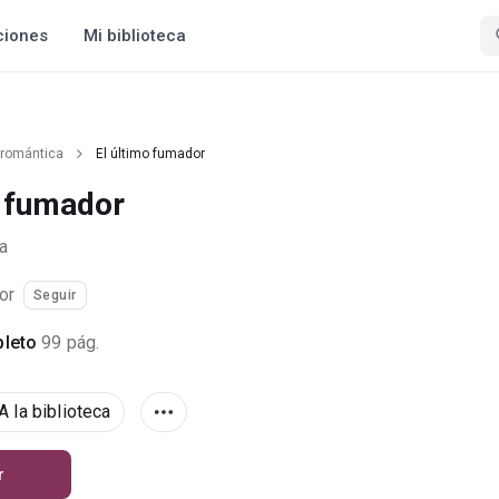
ciones
Mi biblioteca
 romántica
El último fumador
o fumador
a
or
Seguir
leto
99 pág.
A la biblioteca
r