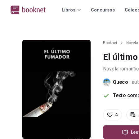
Libros
Concursos
Colec
Booknet
Novela
El últim
Novela romántic
Queco
·
aut
Texto comp
4
Lee