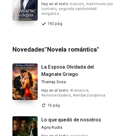
Hay en el texto:
traicion
,
matrimonio por
contrato
,
segunda oportunidad
venganza
192 pág.
Novedades"Novela romántica"
La Esposa Olvidada del
Magnate Griego
Thamay Sosa
Hay en el texto:
#romance
,
#amorverdadero
,
#embarzosopresa
16 pág.
Lo que quedó de nosotros
Agny Rudra