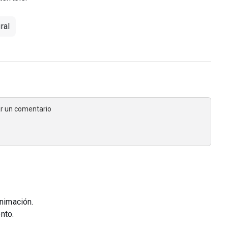
ral
jar un comentario
animación.
nto.