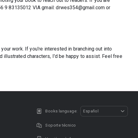
oting your book to reach out to readers. If you are
 +56 9 83135012 VIA gmail: drwes354@gmail.com or
 your work. If you're interested in branching out into
illustrated characters, I'd be happy to assist. Feel free
Books language:
Español
Soporte técnico