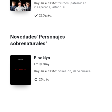
Hay en el texto:
trillizos
,
paternidad
inesperada
,
alfacruel
220 pág.
Novedades"Personajes
sobrenaturales"
Blooklyn
Emily Gray
Hay en el texto:
obsesion
,
darkromace
25 pág.