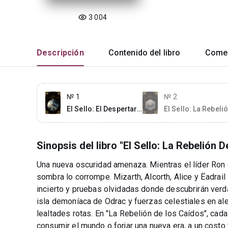
3 004
Descripción
Contenido del libro
Comen
№ 1
№ 2
El Sello: El Despertar
El Sello: La Rebeli
del Orden
De Los Caídos
Sinopsis del libro "El Sello: La Rebelión 
Una nueva oscuridad amenaza. Mientras el líder Ron e
sombra lo corrompe. Mizarth, Alcorth, Alice y Ëadrail
incierto y pruebas olvidadas donde descubrirán ver
isla demoníaca de Odrac y fuerzas celestiales en ale
lealtades rotas. En "La Rebelión de los Caídos", ca
consumir el mundo o forjar una nueva era, a un costo t