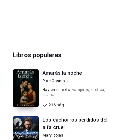
Libros populares
Amarás la noche
Pure Cosmos
Hay en el texto:
vampiros
,
erótica
,
drama
216 pág.
Los cachorros perdidos del
alfa cruel
Mary Rojas