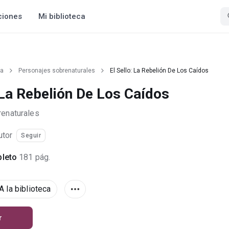
ciones
Mi biblioteca
ía
Personajes sobrenaturales
El Sello: La Rebelión De Los Caídos
 La Rebelión De Los Caídos
enaturales
utor
Seguir
leto
181 pág.
A la biblioteca
r