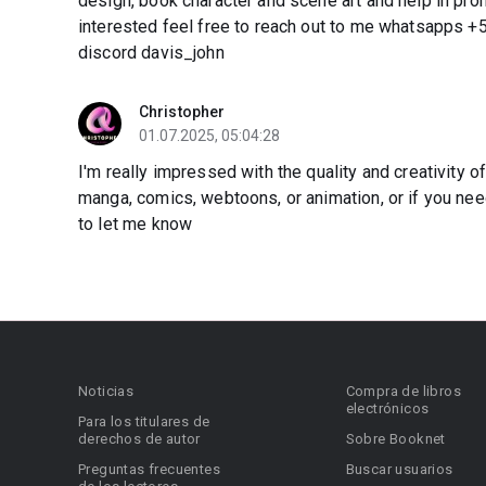
design, book character and scene art and help in prom
interested feel free to reach out to me whatsapps
discord davis_john
Christopher
01.07.2025, 05:04:28
I'm really impressed with the quality and creativity of
manga, comics, webtoons, or animation, or if you need 
to let me know
Noticias
Compra de libros
electrónicos
Para los titulares de
derechos de autor
Sobre Booknet
Preguntas frecuentes
Buscar usuarios