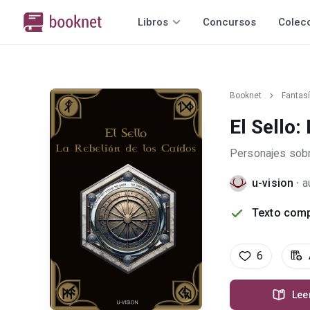
Libros
Concursos
Colec
Booknet
Fantas
El Sello:
Personajes sobr
u-vision
·
a
Texto comp
6
Lee