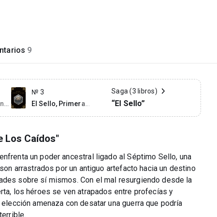
tarios
9
Saga (3 libros)
№ 3
“El Sello”
ón
El Sello, Primera
Edición
De Los Caídos"
nfrenta un poder ancestral ligado al Séptimo Sello, una
 son arrastrados por un antiguo artefacto hacia un destino
dades sobre sí mismos. Con el mal resurgiendo desde la
rta, los héroes se ven atrapados entre profecías y
da elección amenaza con desatar una guerra que podría
errible.