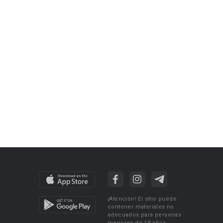
¡Atención! El sitio puede
contener materiales no
adecuados para personas
menores de 18 años.