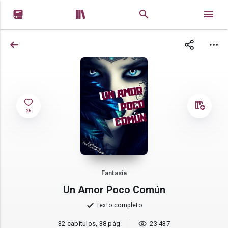


25
Fantasía
Un Amor Poco Común
Texto completo
32 capítulos, 38 pág.
23 437