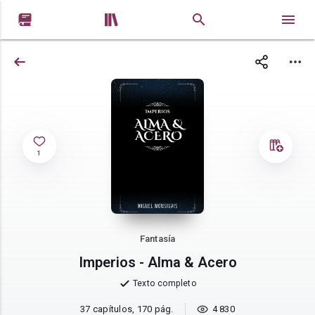


1
Fantasía
Imperios - Alma & Acero
Texto completo
37 capítulos, 170 pág.
4 830