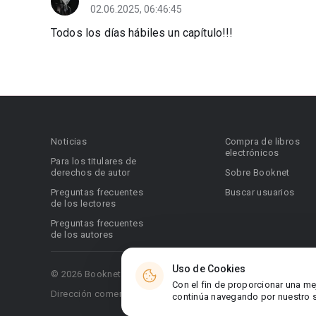
02.06.2025, 06:46:45
Todos los días hábiles un capítulo!!!
Noticias
Compra de libros
electrónicos
Para los titulares de
derechos de autor
Sobre Booknet
Preguntas frecuentes
Buscar usuarios
de los lectores
Preguntas frecuentes
de los autores
Uso de Cookies
© 2026 Booknet. Todos los derechos reservados.
Con el fin de proporcionar una me
Dirección comercial: Griva Digeni 51, oficina 1, Larnaca, 6036
continúa navegando por nuestro si