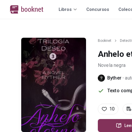
Libros
Concursos
Colec
Booknet
Detect
Anhelo e
Novela negra
Byther
·
aut
Texto comp
10
Lee