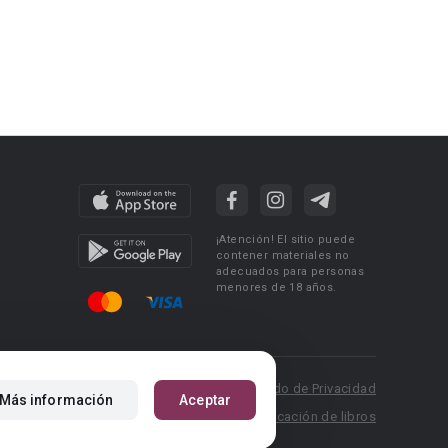
¡Atención! El sitio puede
contener materiales no
adecuados para personas
menores de 18 años.
 Policy
Condiciones de uso
Acuerdo de Privacidad
Más información
Aceptar
P.: pr@booknet.com
Reglas para la publicación de libros