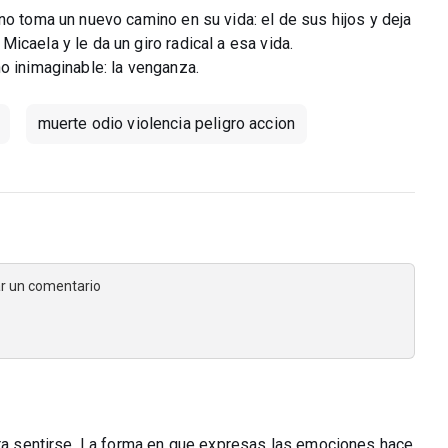
no toma un nuevo camino en su vida: el de sus hijos y deja
icaela y le da un giro radical a esa vida.
o inimaginable: la venganza.
muerte odio violencia peligro accion
jar un comentario
para sentirse. La forma en que expresas las emociones hace