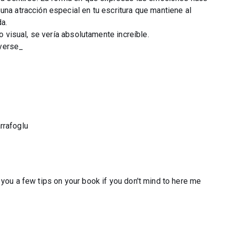
una atracción especial en tu escritura que mantiene al
da.
to visual, se vería absolutamente increíble.
_verse_
rafoglu
 you a few tips on your book if you don't mind to here me