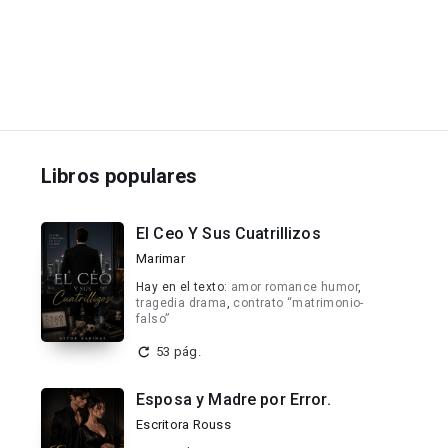
Libros populares
El Ceo Y Sus Cuatrillizos
Marimar
Hay en el texto:
amor romance humor
,
tragedia drama
,
contrato “matrimonio-
falso”
53 pág.
Esposa y Madre por Error.
Escritora Rouss