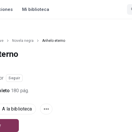
ciones
Mi biblioteca
ive
Novela negra
Anhelo eterno
terno
or
Seguir
leto
180 pág.
A la biblioteca
r