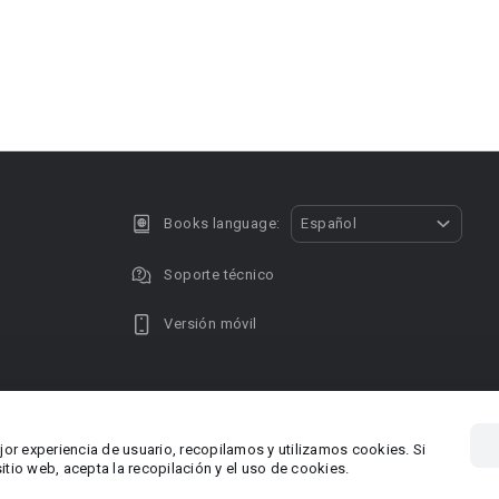
Books language:
Español
Soporte técnico
Versión móvil
Privacy policy
DMCA Copyright
jor experiencia de usuario, recopilamos y utilizamos cookies. Si
, Chipre
Área RR.P
tio web, acepta la recopilación y el uso de cookies.