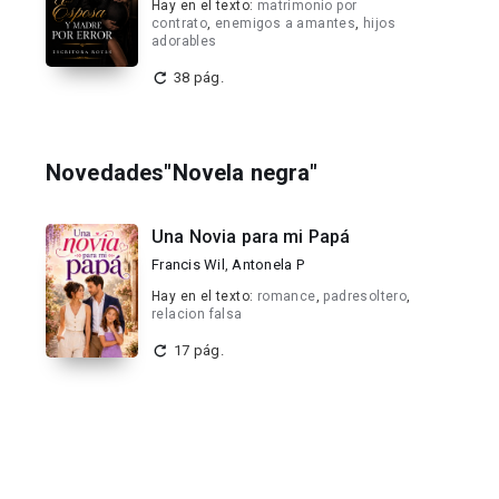
Hay en el texto:
matrimonio por
contrato
,
enemigos a amantes
,
hijos
adorables
38 pág.
Novedades"Novela negra"
Una Novia para mi Papá
Francis Wil
,
Antonela P
Hay en el texto:
romance
,
padresoltero
,
relacion falsa
17 pág.