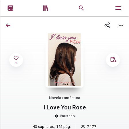


4
Novela romántica
I Love You Rose
Pausado
40 capítulos, 145 pág.
7 177