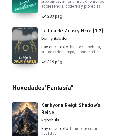
problemas
,
amor amistad romance
adolesencia
,
poderes y profecías
283 pág.
La hija de Zeus y Hera [1.2]
Danny Baladon
Hay en el texto:
hijadezeusyhera
,
princesadelolimpo
,
diosadelcielo
319 pág.
Novedades"Fantasía"
Kenkyona Reigi: Shadow's
Reise
Rgbobuls
Hay en el texto:
torneo
,
aventura
,
rivalidad