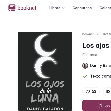
Libros
Concursos
Colec
Booknet
Fantas
Los ojos 
Fantasía
Danny Bal
Texto comp
53
Lee