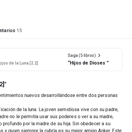
tarios
15
Saga (5 libros)
“Hijos de Dioses ”
ojos de la Luna [2.2]
2]"
entimientos nuevos desarrollándose entre dos personas
icación de la luna. La joven semidiosa vive con su padre,
dre no le permitía usar sus poderes o ver a su madre,
o profundo por la madre de su hija. Sin obedecer a su
s y quien siempre la cubría es su mejor amigo Anker. Este