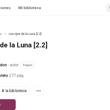
ciones
Mi biblioteca
ía
Los ojos de la Luna [2.2]
de la Luna [2.2]
adon
·
autor
Seguir
leto
277 pág.
A la biblioteca
r