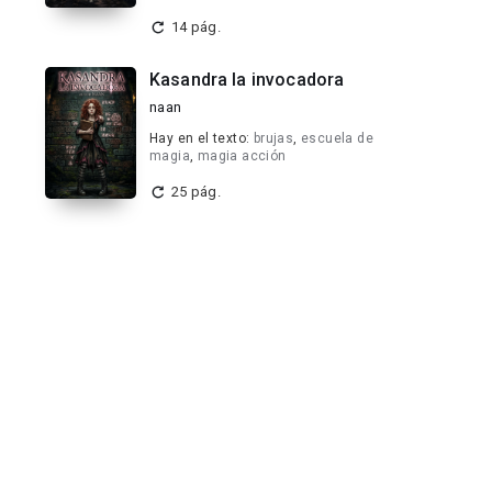
14 pág.
Kasandra la invocadora
naan
Hay en el texto:
brujas
,
escuela de
magia
,
magia acción
25 pág.