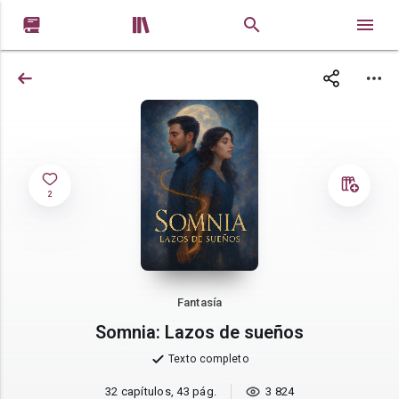


2
Fantasía
Somnia: Lazos de sueños
Texto completo
32 capítulos, 43 pág.
3 824