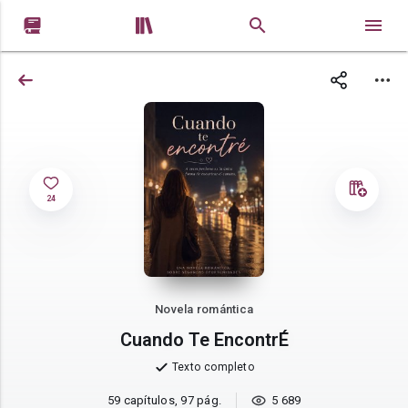


24
Novela romántica
Cuando Te EncontrÉ
Texto completo
59 capítulos, 97 pág.
5 689