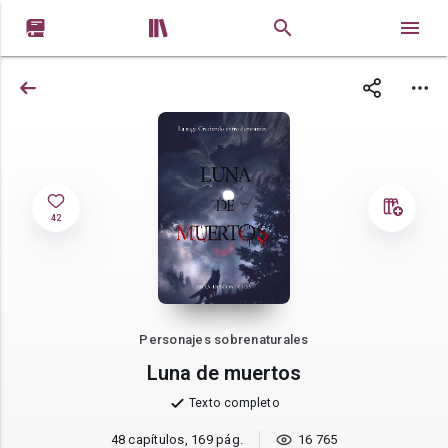


42
Personajes sobrenaturales
Luna de muertos
Texto completo
48 capítulos, 169 pág.
16 765