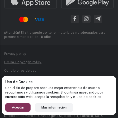
¡Atención! El sitio puede contener materiales no adecuados para
personas menores de 18 años.
Privacy policy
DMCA Copyright Policy
Condiciones de uso
Acuerdo de Privacidad
Uso de Cookies
Reglas para la publicación de libros
Con el fin de proporcionar una mejor experiencia de usuario,
recopilamos y utilizamos cookies. Si continúa navegando por
Área RR.PP.: pr@booknet.com
nuestro sitio web, acepta la recopilación y el uso de cookies.
Aceptar
Más información
© 2026 Booknet. Todos los derechos reservados.
Dirección comercial: Griva Digeni 51, oficina 1, Larnaca, 6036,