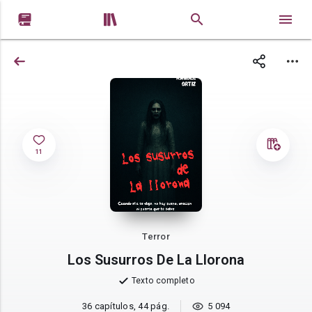


11
Terror
Los Susurros De La Llorona
Texto completo
36 capítulos, 44 pág.
5 094