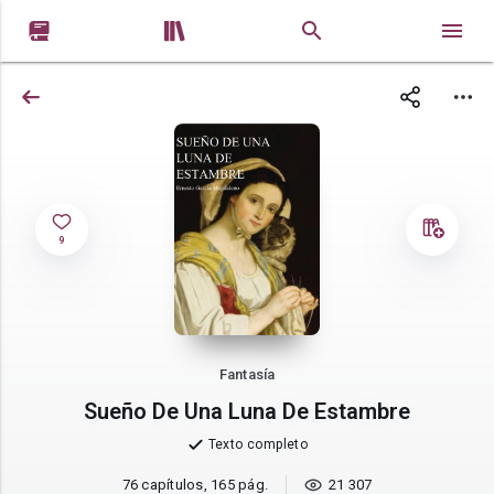


9
Fantasía
Sueño De Una Luna De Estambre
Texto completo
76 capítulos, 165 pág.
21 307