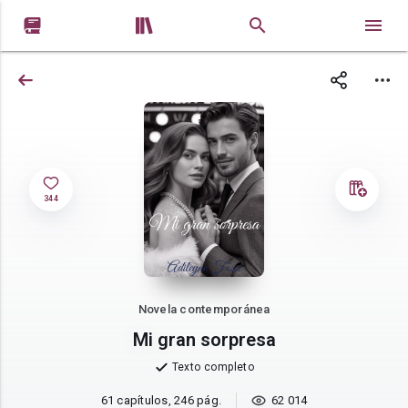


344
Novela contemporánea
Mi gran sorpresa
Texto completo
61 capítulos, 246 pág.
62 014