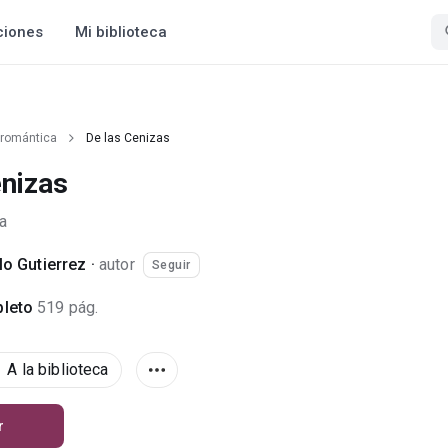
ciones
Mi biblioteca
 romántica
De las Cenizas
enizas
a
lo Gutierrez
·
autor
Seguir
leto
519 pág.
A la biblioteca
r