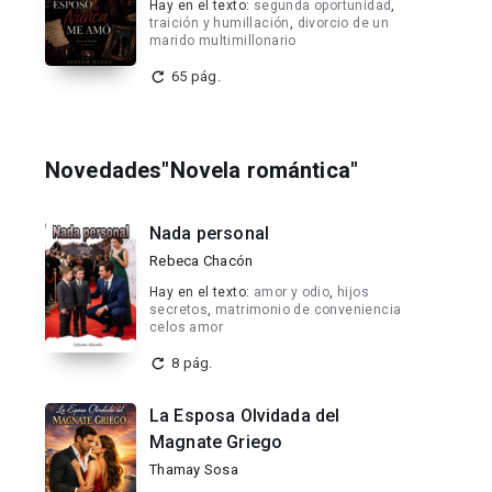
Hay en el texto:
segunda oportunidad
,
traición y humillación
,
divorcio de un
marido multimillonario
65 pág.
Novedades"Novela romántica"
Nada personal
Rebeca Chacón
Hay en el texto:
amor y odio
,
hijos
secretos
,
matrimonio de conveniencia
celos amor
8 pág.
La Esposa Olvidada del
Magnate Griego
Thamay Sosa