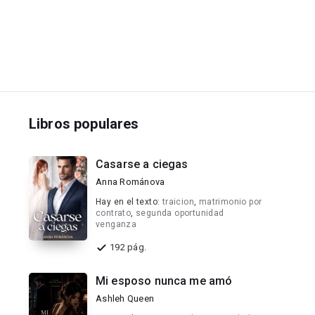
Libros populares
Casarse a ciegas
Anna Románova
Hay en el texto:
traicion
,
matrimonio por
contrato
,
segunda oportunidad
venganza
192 pág.
Mi esposo nunca me amó
Ashleh Queen