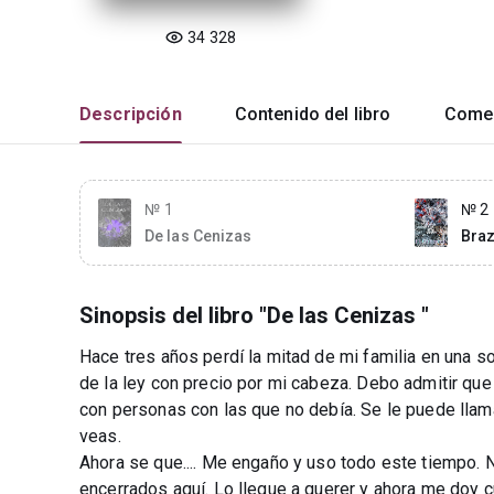
34 328
Descripción
Contenido del libro
Comen
№ 1
№ 2
De las Cenizas
Braz
Sinopsis del libro "De las Cenizas "
Hace tres años perdí la mitad de mi familia en una
de la ley con precio por mi cabeza. Debo admitir qu
con personas con las que no debía. Se le puede llama
veas.
Ahora se que.... Me engaño y uso todo este tiempo. N
encerrados aquí. Lo llegue a querer y ahora me doy c